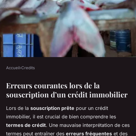
Accueil
›
Credits
CREDITS
Erreurs courantes lors de la
Les erreurs à éviter lors de la
souscription d’un crédit immobilier
souscription d'un crédit
immobilier
Lors de la
souscription prête
pour un crédit
immobilier, il est crucial de bien comprendre les
Lana
•
22 avril 2025
•
7 min de lecture
termes de crédit
. Une mauvaise interprétation de ces
termes peut entraîner des
erreurs fréquentes
et des