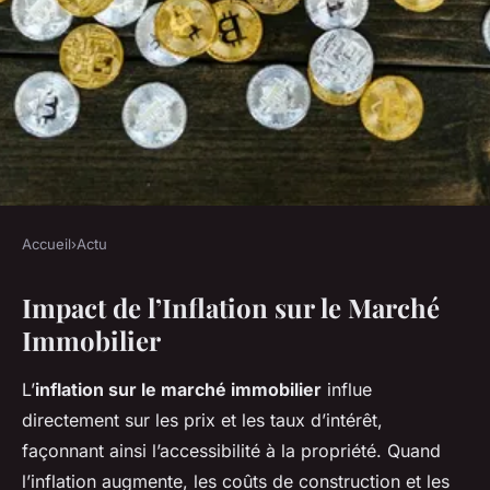
Accueil
›
Actu
ACTU
Impact de l’Inflation sur le Marché
Inflation : Transformation du
Immobilier
Marché Immobilier – Analyse
et Perspectives Innovantes
L’
inflation sur le marché immobilier
influe
directement sur les prix et les taux d’intérêt,
Lana
•
22 avril 2025
•
4 min de lecture
façonnant ainsi l’accessibilité à la propriété. Quand
l’inflation augmente, les coûts de construction et les